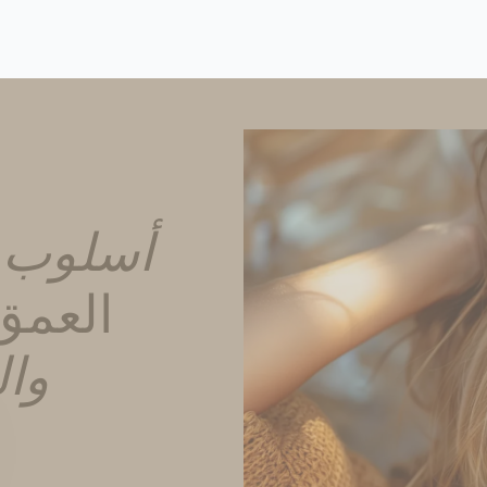
أسلوب 
العمق
وا