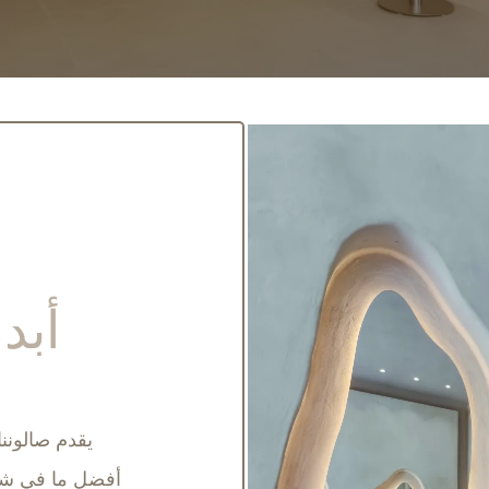
أبد
يقدم صالونن
أفضل ما في شع