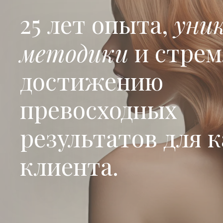
25 лет опыта,
уни
методики
и стрем
достижению
превосходных
результатов для 
клиента.