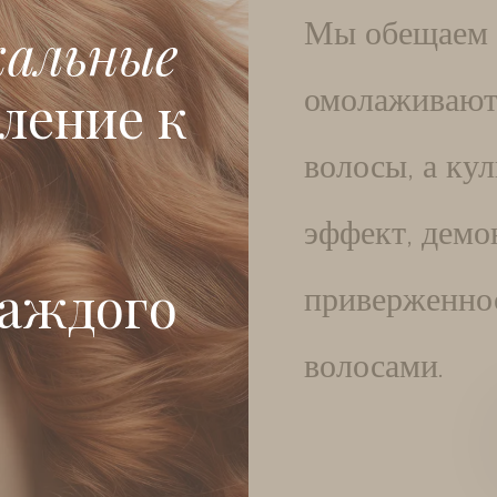
Мы обещаем 
кальные
омолаживают
ление к
волосы, а ку
эффект, дем
каждого
приверженнос
волосами.