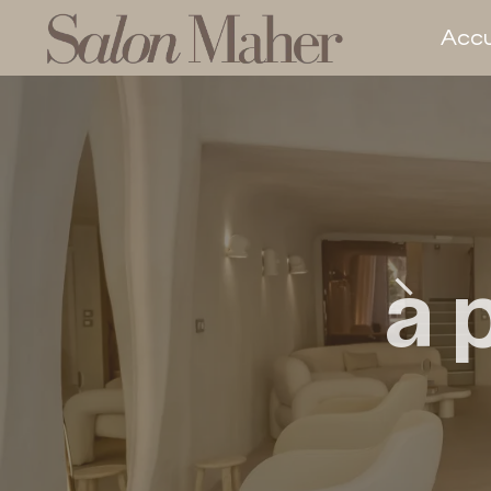
Accu
À 