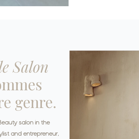
le Salon
sommes
re genre.
eauty salon in the
list and entrepreneur,