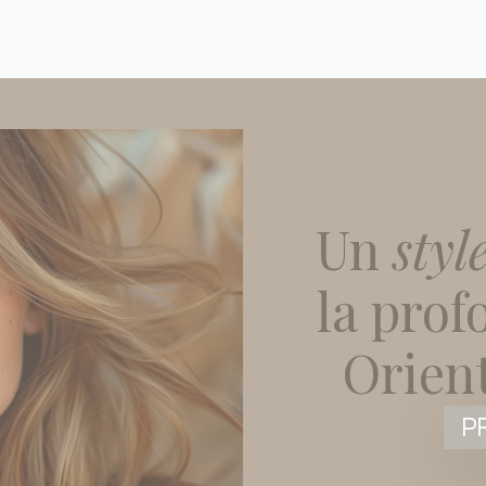
Un
styl
la pro
Orien
P