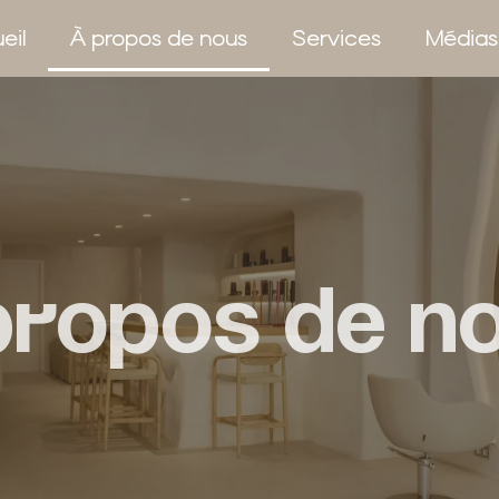
eil
À propos de nous
Services
Médias
propos de n