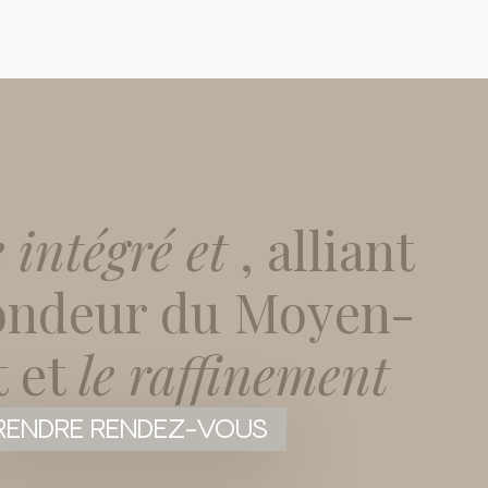
e intégré et
, alliant
fondeur du Moyen-
t et
le raffinement
RENDRE RENDEZ-VOUS