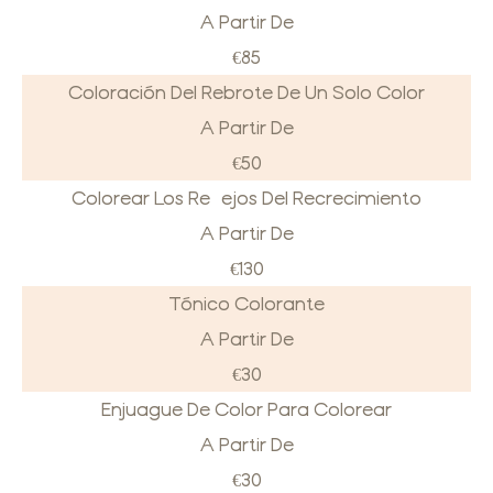
A Partir De
€85
Coloración Del Rebrote De Un Solo Color
A Partir De
€50
Colorear Los Reflejos Del Recrecimiento
A Partir De
€130
Tónico Colorante
A Partir De
€30
Enjuague De Color Para Colorear
A Partir De
€30